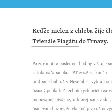
Keďže nie­len z chle­ba žije čl
Trie­ná­le Pla­gá­tu
do Tr­na­vy.
Po zdr­hnu­tí z po­sled­nej ho­di­ny v škole 
za­ča­la naša smola.
TPT
2006 sa koná na t
um) sme boli už v No­vem­bri, vy­bra­li sm
úžas­ný po­hľad: Z tech­nic­kých prí­čin za­t
me­no­va­nej pi­vár­ne, o kto­rej som vedel
úsme­vom ho­vo­rí, že vlast­né pivo už ne­vy­r