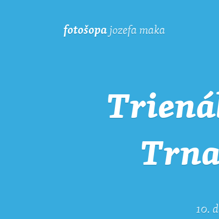
jo­ze­fa maka
fo­to­šo­pa
Triená
Trna
10. 