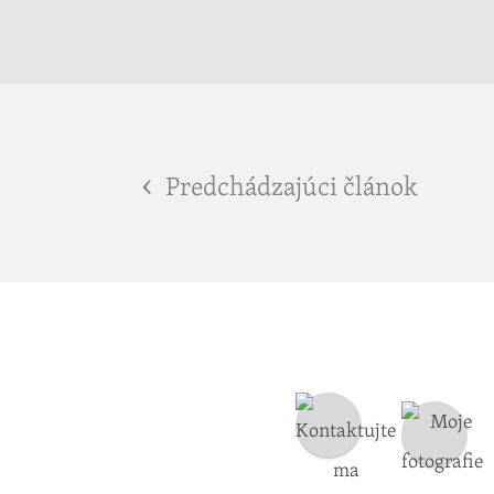
‹
Pred­chá­dza­jú­ci člá­nok