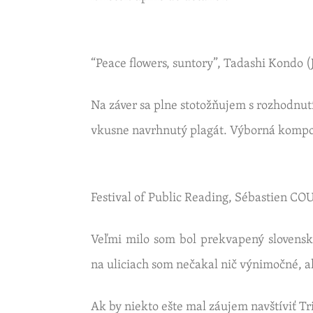
“Peace flo­wers, sun­to­ry”, Ta­das­hi Kondo (
Na záver sa plne sto­tož­ňu­jem s roz­hod­nu­tí
vkus­ne na­vr­hnu­tý pla­gát. Vý­bor­ná kom­po­
Fes­ti­val of Pub­lic Re­a­ding, Sé­bas­tien
COU
Veľmi milo som bol prek­va­pe­ný slo­ven­sk
na uli­ciach som ne­ča­kal nič vý­ni­moč­né, al
Ak by nie­kto ešte mal zá­u­jem nav­ští­viť
Tri