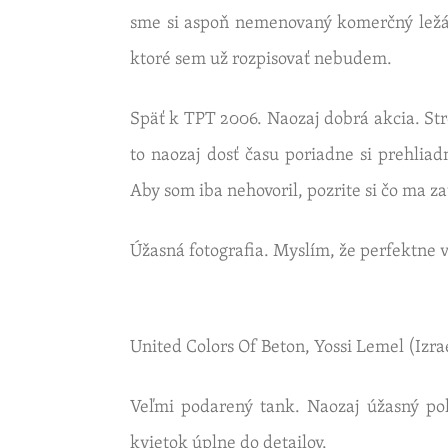
sme si aspoň ne­me­no­va­ný ko­merč­ný ležák 
ktoré sem už roz­pi­so­vať ne­bu­dem.
Späť k
TPT
2006. Na­ozaj dobrá akcia. Stre
to na­ozaj dosť času po­riad­ne si pre­hliad­
Aby som iba ne­ho­vo­ril, po­zri­te si čo ma zau
Úžas­ná fo­to­gra­fia. Mys­lím, že per­fekt­ne vy­
Uni­ted Co­lors Of Beton, Yossi Lemel (Iz­ra­
Veľmi po­da­re­ný tank. Na­ozaj úžas­ný po­
kvie­tok úplne do de­tai­lov.