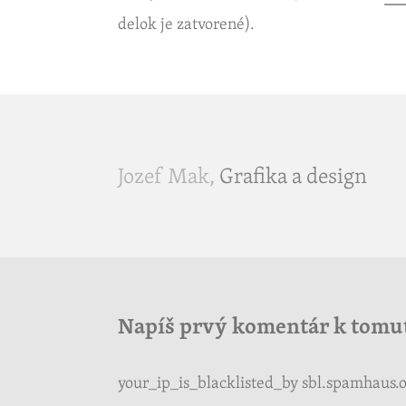
de­lok je za­tvo­re­né).
Jozef Mak,
Gra­fi­ka a de­sign
Napíš prvý ko­men­tár k to­mu­
you­r_i­p_i­s_b­lack­lis­te­d_by sbl.​spamhaus.​